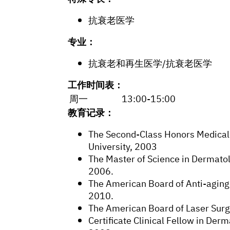
抗衰老医学
专业：
抗衰老和再生医学/抗衰老医学
工作时间表：
周一
13:00-15:00
教育记录：
The Second-Class Honors Medical 
University, 2003
The Master of Science in Dermato
2006.
The American Board of Anti-aging 
2010.
The American Board of Laser Surg
Certificate Clinical Fellow in De