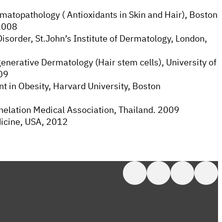
matopathology ( Antioxidants in Skin and Hair), Boston
-2008
 Disorder, St.John’s Institute of Dermatology, London,
enerative Dermatology (Hair stem cells), University of
09
t in Obesity, Harvard University, Boston
Chelation Medical Association, Thailand. 2009
dicine, USA, 2012
在 Facebook 上关注我
在 X 上关注我
在 LinkedIn 上关注我
在 LinkedIn 上关注我