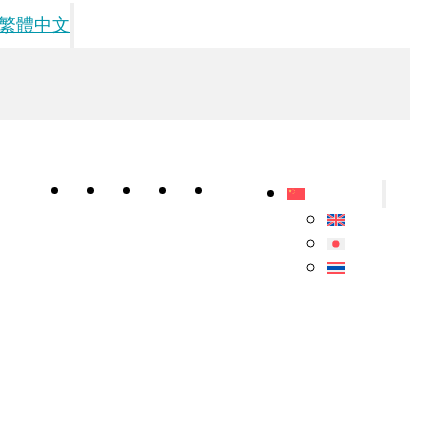
繁體中文
医生
产品
图库
文章
联系我们
繁體中文
English
日本語
ไทย
程序
头皮激光计划
 光疗方案