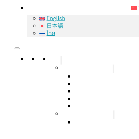
English
日本語
ไทย
主页
关于
服务
Natural Hair Growth
我们的治疗方案
保佳 (Bioscor) 头发分析
Bioscor 头发护理计划
保佳 (Bioscor) 头发和
保佳LED (Bioscor LED)
Hair Transplantation
无疤痕植发 (FUE)