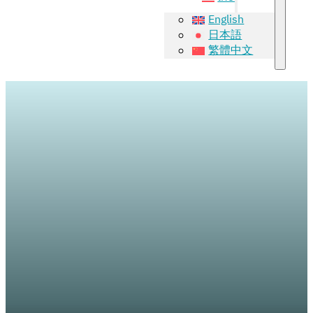
English
日本語
繁體中文
บริการรักษาผมบาง
แบบครบวงจร
บริการรักษาผมร่วง ผมบาง ฟื้นฟูสุขภาพเส้นผม
ด้วยเทคโนโลยีจาก Bioscor International ที่จะช่วย
แก้ปัญหาเส้นผมของท่านให้กลับมามีสุขภาพดี และ
ยังช่วยเสริมสร้างความมั่นใจด้วยการรักษาที่ใส่ใจทั้ง
คุณภาพเส้นผมและคุณภาพชีวิต โดยทีมแพทย์ผู้
เชี่ยวชาญด้านรักษาผมร่วงผมบาง ที่ให้บริการมา
มากกว่า 30 ปี