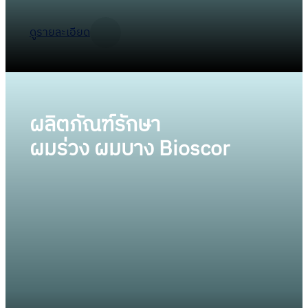
ดูรายละเอียด
ผลิตภัณฑ์รักษา
ผมร่วง ผมบาง Bioscor
ผลิตภัณฑ์ดูแลรักษาผมร่วง ผมบางจาก Bioscor
International ดูแลแบบครบวงจรเกี่ยวกับเส้นผม
ช่วยให้เส้นผมของท่านกลับมามีสุขภาพดี แข็งแรงเงา
งาม รวมถึงช่วยลดการขาดหลุดร่วงของเส้นผม
แก้ไขปัญหาเส้นผมจากต้นตอเมื่อเลือกใช้ผลิตภัณฑ์
ของเราตามที่แพทย์แนะนำอย่างต่อเนื่อง เพื่อ
ผลลัพธ์ที่ยั่งยืน