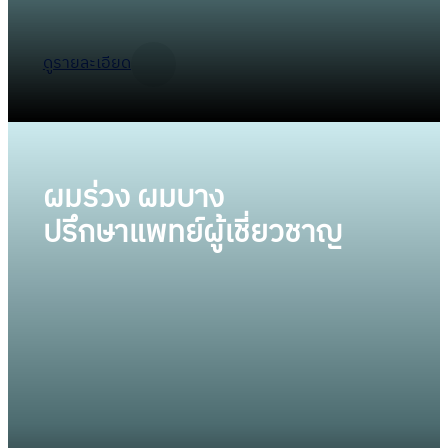
ดูรายละเอียด
ผมร่วง ผมบาง
ปรึกษาแพทย์ผู้เชี่ยวชาญ
การรักษาผมร่วง ผมบางของเราจะดำเนินการโดย
แพทย์ผู้ชำนาญการ ซึ่งจะวางแผนการรักษาเส้นผม
และหนังศีรษะให้ตรงกับสาเหตุของอาการผมร่วง ผม
บางของแต่ละบุคคล ทำให้ทราบสาเหตุที่แท้จริงของ
อาการผมร่วง ผมบางของท่าน และให้มีผลลัพธ์การ
รักษาที่ดีที่สุด