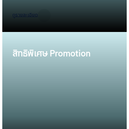
ดูรายละเอียด
สิทธิพิเศษ Promotion
โปรแกรมการรักษาแบบต่อเนื่องที่แนะนําโดยทีม
แพทย์ผู้เชี่ยวชาญให้เหมาะสมกับปัญหาเส้นผมของ
ท่าน สำหรับท่านที่ต้องการรักษาผมร่วง รักษาผม
บาง เพื่อให้เกิดผลลัพธ์ออกมาเป็นที่น่าพอใจสูงสุด
ใน 3 แพคเกจหลักคือ สมาชิกแบบ Platinum, Gold
และ Titanium พร้อมรับเพิ่มส่วนลดและสิทธิพิเศษ
ต่างๆมากมาย