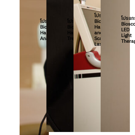
โปรแกรม
โปรแก
โปรแกรม
โปรแกรม
Bioscor
Biosc
Bioscor
Bioscor
Hair
LED
Hair
Hair
and
Light
Analysis
Treatment
Scalp
Thera
Laser