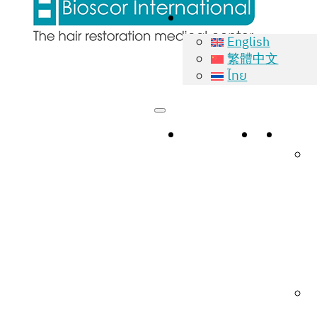
English
繁體中文
ไทย
ホームペー
概
サー
ジ
要
N
H