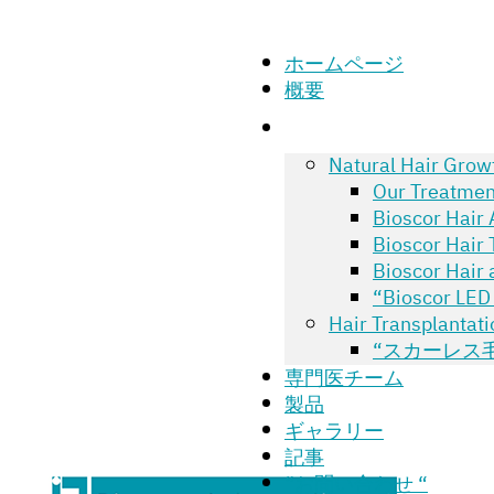
ホームページ
概要
Natural Hair Grow
Our Treatme
Bioscor Ha
Bioscor Ha
Bioscor Hai
“Bioscor LE
Hair Transplantati
“スカーレス毛髪
専門医チーム
製品
ギャラリー
記事
“お問い合わせ “