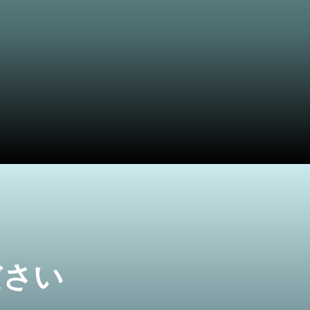
験を持つ髪の専門家チームと、Bioscorテクノ
供しています。自信を築く丁寧な治療
。
ださい