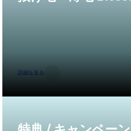
Bioscor Internationalの脱毛・薄毛ケ
るのを助けます。強くて光沢のある髪へと導き
す。医師の指示に従って使い続けることで、髪
果を実感できます。
詳細を見る
特典 / キャンペーン