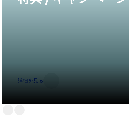
Bioscor では、お客様の髪の悩みや状態に
ラムをご提案しています。最も満足のいく結果
みの方向けに、プラチナ会員、ゴールド会員、
をご用意しました。それぞれのプランには、割
す。
詳細を見る