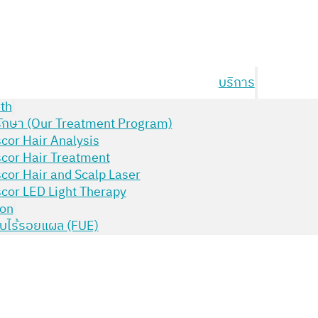
บริการ
th
ักษา (Our Treatment Program)
cor Hair Analysis
cor Hair Treatment
cor Hair and Scalp Laser
cor LED Light Therapy
ion
บไร้รอยแผล (FUE)