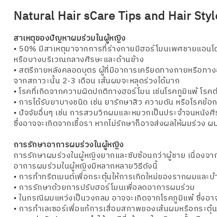
Natural Hair sCare Tips and Hair Sty
สาเหตุของปัญหาผมร่วมในผู้หญิง
• 50% มีสาเหตุมาจากการที่ร่างกายมีฮอร์โมนเพศชายแอนโด
หรือบางบริเวณกลางศีรษะและด้านข้าง
• สตรีภายหลังคลอดบุตร ผู้ที่มีอาการเครียดทางกายหรือทางอา
จากสภาวะนั้น 2-3 เดือน เส้นผมจะหลุดร่วงได้มาก
• โรคที่เกิดจากความผิดปกติทางฮอร์โมน เช่นโรคภูมิแพ้ โรค
• การได้รับยาบางชนิด เช่น ยารักษาสิว ความดัน หรือโรคข้อ
• ปัจจัยอื่นๆ เช่น การสวมวิกผมและหมวกเป็นประจำจนหนัง
ซึ่งอาจจะเกิดจากเชื้อรา หากไม่รักษาก็อาจส่งผลให้ผมร่วง 
การรักษาอาการผมร่วงในผู้หญิง
การรักษาผมร่วงในผู้หญิงยากและซับซ้อนกว่าผู้ชาย เนื่อง
อาการผมร่วมในผู้หญิงมีหลากหลายวิธีดังนี้
• การทำทรีตเมนต์เพื่อกระตุ้นให้การเกิดใหม่ของรากผมและบำ
• การรักษาด้วยการปรับฮอร์โมนเพื่อลดอาการผมร่วม
• ในกรณีผมแหว่งเป็นวงกลม อาจจะเกิดจากโรคภูมิแพ้ ซึ่งอ
• การทำเลเซอร์เพื่อแก้การเสื่อมสภาพของเส้นผมหรือกระตุ้นเ