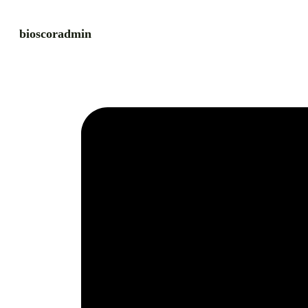
bioscoradmin