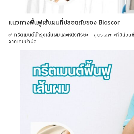
แนวทางฟื้นฟูเส้นผมที่ปลอดภัยของ Bioscor
✅
ทรีตเมนต์บำรุงเส้นผมและหนังศีรษะ
– สูตรเฉพาะที่มีส่วน
ช
จากเคมีบำบัด