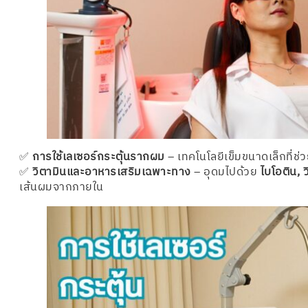
✅
การใช้เลเซอร์กระตุ้นรากผม
– เทคโนโลยีเข็มขนาดเล็กที่ช่
✅
วิตามินและอาหารเสริมเฉพาะทาง
– อุดมไปด้วย
ไบโอติน, 
เส้นผมจากภายใน