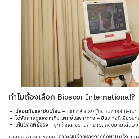
ทำไมต้องเลือก Bioscor International?
🔹
ปลอดภัยและอ่อนโยน
– เหมาะสำหรับผู้ที่ผ่านการรักษามะเร
🔹
ได้รับการดูแลจากทีมแพทย์เฉพาะทาง
– มีแพทย์ที่เชี่ยว
🔹
เห็นผลลัพธ์จริง
– ลูกค้าหลายรายสามารถกลับมามีเส้นผมท
หากคุณกำลังเผชิญกับ
ภาวะผมร่วงหลังการรักษามะเร็ง
และต