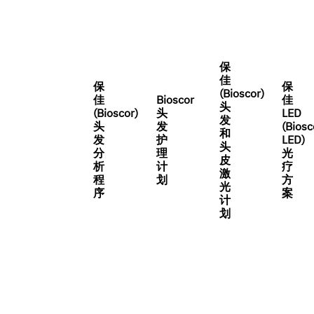
保
佳
保
保
(Bioscor)
佳
Bioscor
佳
头
(Bioscor)
头
LED
发
头
发
(Biosc
和
发
护
LED)
头
分
理
光
皮
析
计
疗
激
程
划
方
光
序
案
计
划