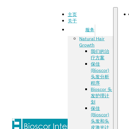
主页
关于
服务
Natural Hair
Growth
我们的治
疗方案
保佳
(Bioscor)
头发分析
程序
Bioscor 头
发护理计
划
保佳
(Bioscor)
头发和头
皮激光计