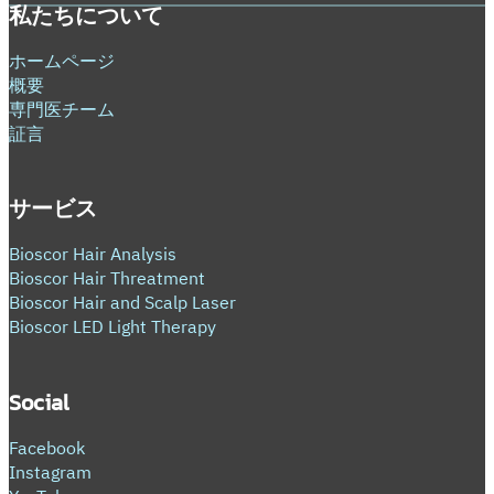
私たちについて
ホームページ
概要
専門医チーム
証言
サービス
Bioscor Hair Analysis
Bioscor Hair Threatment
Bioscor Hair and Scalp Laser
Bioscor LED Light Therapy
Social
Facebook
Instagram