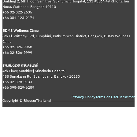
Building 2, 6th Floor, Samitivej Sukhumvit Hospital, 133 สุขุมวิท 49 Khlong Tan
Nuea, Watthana, Bangkok 10110
+66 02-022-2635
+66 081-123-2171
BDMS Wellness Clinic
8th Fl. Witthayu Rd, Lumphini, Pathum Wan District, Bangkok, BDMS Wellness
Clinic
+66 02-826-9968
+66 02-826-9999
รพ.สมิติเวช ศรีนครินทร์
4th Floor, Samitivej Srinakarin Hospital,
488 Srinakarin Rd, Suan Luang, Bangkok 10250
+66 02-378-9133
+66 095-829-6289
Privacy Policy
Terms of Use
Disclaimer
Copyright © BioscorThailand