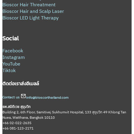
Bioscor Hair Threatment
Bioscor Hair and Scalp Laser
Bioscor LED Light Therapy
Social
Facebook
Instagram
YouTube
Tiktok
ติดต่อเรา
ส่งอีเมลล์
Contact us
info@bioscorthailand.com
รพ.สมิติเวช สุขุมวิท
Building 2, 6th Floor, Samitivej Sukhumvit Hospital, 133 สุขุมวิท 49 Khlong Tan
Nuea, Watthana, Bangkok 10110
+66 02-022-2635
+66 081-123-2171