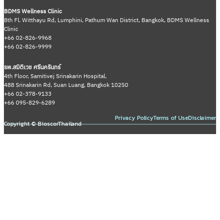
BDMS Wellness Clinic
8th Fl. Witthayu Rd, Lumphini, Pathum Wan District, Bangkok, BDMS Wellness
Clinic
+66 02-826-9968
+66 02-826-9999
รพ.สมิติเวช ศรีนครินทร์
4th Floor, Samitivej Srinakarin Hospital,
488 Srinakarin Rd, Suan Luang, Bangkok 10250
+66 02-378-9133
+66 095-829-6289
Privacy Policy
Terms of Use
Disclaimer
Copyright © BioscorThailand