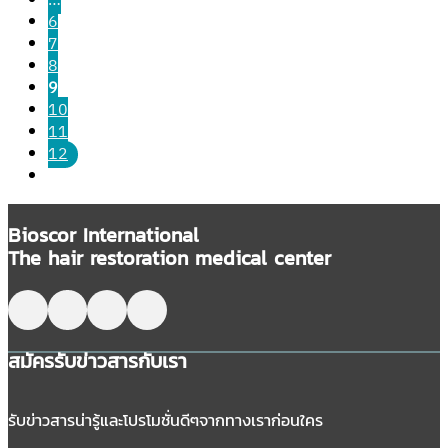
…
6
7
8
9
10
11
12
Bioscor International
The hair restoration medical center
Follow me on Facebook
Follow me on X
Follow me on LinkedIn
Follow me on LinkedIn
สมัครรับข่าวสารกับเรา
รับข่าวสารน่ารู้และโปรโมชั่นดีๆจากทางเราก่อนใคร