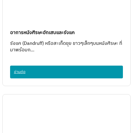
อาการหนังศีรษะอักเสบและรังแค
รังแค (Dandruff) หรือสะเก็ดขุย ขาวๆเล็กๆบนหนังศีรษะ ที่
มาพร้อมก…
อ่านต่อ