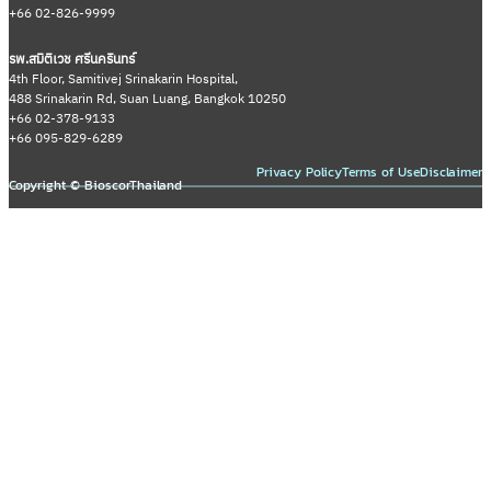
+66 02-826-9999
รพ.สมิติเวช ศรีนครินทร์
4th Floor, Samitivej Srinakarin Hospital,
488 Srinakarin Rd, Suan Luang, Bangkok 10250
+66 02-378-9133
+66 095-829-6289
Privacy Policy
Terms of Use
Disclaimer
Copyright © BioscorThailand