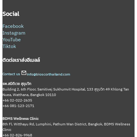
Social
Facebook
Instagram
YouTube
Tiktok
ติดต่อเรา
ส่งอีเมลล์
Contact us
info@bioscorthailand.com
รพ.สมิติเวช สุขุมวิท
Building 2, 6th Floor, Samitivej Sukhumvit Hospital, 133 สุขุมวิท 49 Khlong Tan
Nuea, Watthana, Bangkok 10110
+66 02-022-2635
+66 081-123-2171
BDMS Wellness Clinic
8th Fl. Witthayu Rd, Lumphini, Pathum Wan District, Bangkok, BDMS Wellness
Clinic
+66 02-826-9968