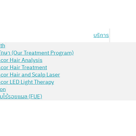
บริการ
th
ักษา (Our Treatment Program)
cor Hair Analysis
cor Hair Treatment
cor Hair and Scalp Laser
cor LED Light Therapy
ion
บไร้รอยแผล (FUE)