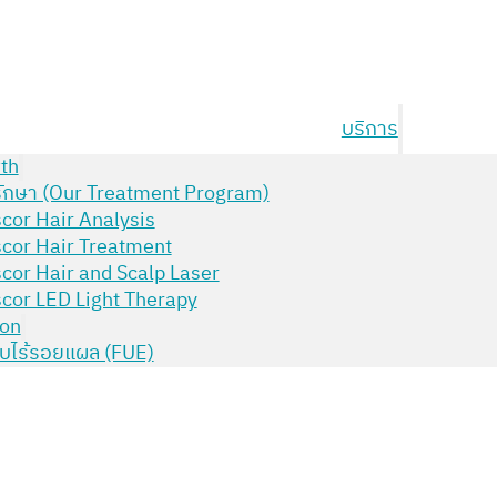
บริการ
th
ักษา (Our Treatment Program)
cor Hair Analysis
cor Hair Treatment
cor Hair and Scalp Laser
cor LED Light Therapy
ion
บไร้รอยแผล (FUE)