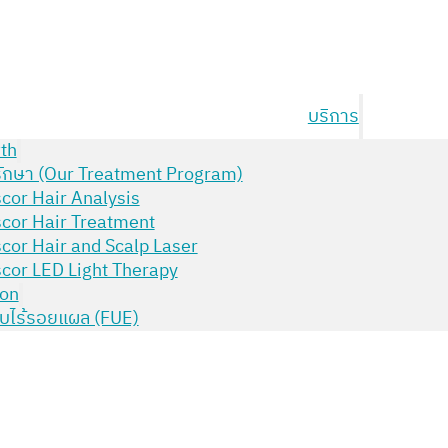
บริการ
th
ักษา (Our Treatment Program)
cor Hair Analysis
cor Hair Treatment
cor Hair and Scalp Laser
cor LED Light Therapy
ion
บไร้รอยแผล (FUE)