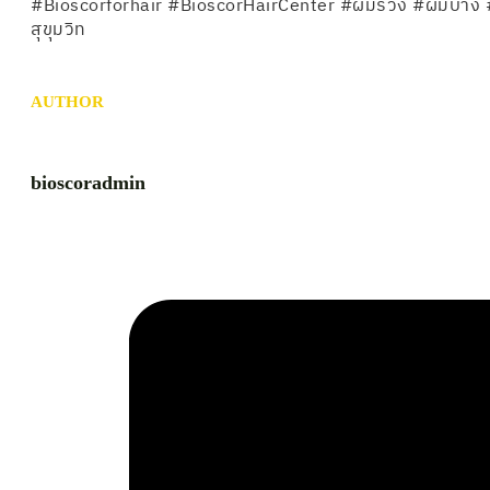
#Bioscorforhair #BioscorHairCenter #ผมร่วง #ผมบาง 
สุขุมวิท
AUTHOR
bioscoradmin