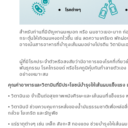
สำหรับท่านที่มีปัญหาผมหมอก หรือ ผมขาวเยอะมาก ก่อน
กระตุ้นให้เกิดผมหงอกไวขึ้น เช่น ลดความเครียด พักผ่อ
อาจเน้นสารอาหารที่บำรุงเส้นผมอย่างโปรตีน วิตามินเ
ผู้ที่มีโรคประจำตัวหรือสงสัยว่ามีอาการของโรคที่เกี
พันธุกรรม โรคไทรอยด์ หรือโรคภูมิคุ้มกันทำลายตัวเอ
อย่างเหมาะสม
คุณค่าอาหารและวิตามินที่มีประโยชน์บำรุงให้เส้นผมแข็งแรง เ
• วิตามินเอ จำเป็นต่อสุขภาพหนังศีรษะและเส้นผมที่แข็งแรง พ
• วิตามินบี ช่วยควบคุมการหลั่งของน้ำมันธรรมชาติเพื่อหล่อลื
กล้วย โยเกริต และธัญพืช
• แร่ธาตุต่างๆ เช่น เหล็ก สังกะสี ทองแดง ช่วยบำรุงให้เส้นผม