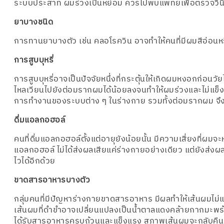
ระบบประสาท ผมร่วงเป็นหย่อม ควรไปพบแพทย์เพื่อตรวจวิน
ยาบางชนิด
การทานยาบางตัว เช่น คลอโรควิน อาจทำให้คนที่มีผมสีอ่อนห
การสูบบุหรี่
การสูบบุหรี่อาจเป็นปัจจัยหนึ่งที่กระตุ้นให้เกิดผมหงอกก่อนวั
ไหลเวียนไปยังต่อมรากผมได้น้อยลงจนทำให้ผมร่วงและไม่แข็
การทำงานของระบบต่าง ๆ ในร่างกาย รวมทั้งต่อมรากผม จึง
ดื่มแอลกอฮอล์
คนที่ดื่มแอลกอฮอล์ตั้งแต่อายุยังน้อยนั้น มีความเสี่ยงที่ผมจะ
แอลกอฮอล์ ไม่ได้ส่งผลเสียแค่ร่างกายอย่างเดียว แต่ยังส่
ไวได้อีกด้วย
ขาดสารอาหารบางตัว
กลุ่มคนที่มีปัญหาร่างกายขาดสารอาหาร มีผลทำให้เส้นผมไม
เส้นผมที่ดำขำอาจเปลี่ยนแปลงเป็นน้ำตาลแดงคล้ายกากมะพร้
ได้รับสารอาหารครบถ้วนและแข็งแรง สภาพเส้นผมจะกลับคืนมีช