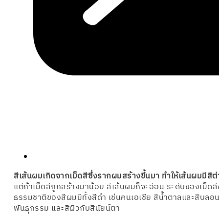
สีเส้นผมเกิดจากเม็ดสีซึ่งรากผมสร้างขึ้นมา ทำให้เส้นผมมีส
แต่ถ้าเม็ดสีถูกสร้างมาน้อย สีเส้นผมก็จะอ่อน ระดับของเม
ธรรมชาติของสีผมมีทั้งสีดำ เช่นคนเอเชีย สีน้ำตาลและสีบลอน
พันธุกรรม และสีผิวกับสีนัยน์ตา