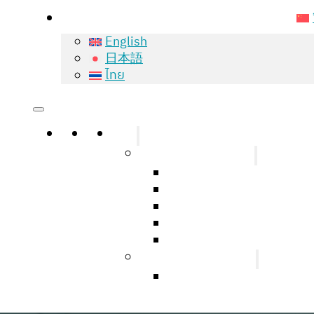
English
日本語
ไทย
主页
关于
服务
Natural Hair Growth
我们的治疗方案
保佳 (Bioscor) 头发分析
Bioscor 头发护理计划
保佳 (Bioscor) 头发和
保佳LED (Bioscor LED)
Hair Transplantation
无疤痕植发 (FUE)