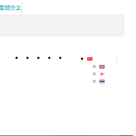
繁體中文
医生
产品
图库
文章
联系我们
繁體中文
English
日本語
ไทย
程序
头皮激光计划
 光疗方案