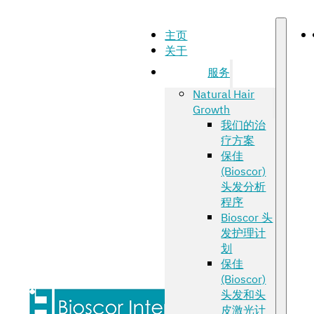
主页
关于
服务
Natural Hair
Growth
我们的治
疗方案
保佳
(Bioscor)
头发分析
程序
Bioscor 头
发护理计
划
保佳
(Bioscor)
头发和头
皮激光计