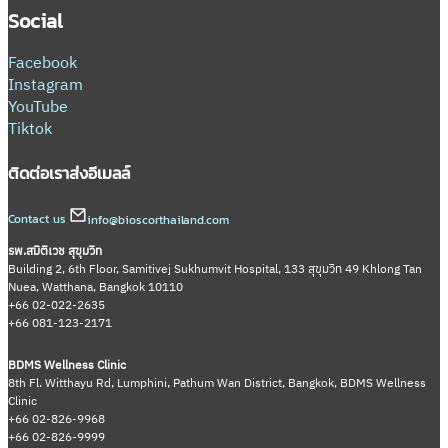
Social
Facebook
Instagram
YouTube
Tiktok
ติดต่อเรา
ส่งอีเมลล์
Contact us
info@bioscorthailand.com
รพ.สมิติเวช สุขุมวิท
Building 2, 6th Floor, Samitivej Sukhumvit Hospital, 133 สุขุมวิท 49 Khlong Tan
Nuea, Watthana, Bangkok 10110
+66 02-022-2635
+66 081-123-2171
BDMS Wellness Clinic
8th Fl. Witthayu Rd, Lumphini, Pathum Wan District, Bangkok, BDMS Wellness
Clinic
+66 02-826-9968
+66 02-826-9999