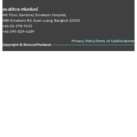
รพ.สมิติเวช ศรีนครินทร์
4th Floor, Samitivej Srinakarin Hospital,
488 Srinakarin Rd, Suan Luang, Bangkok 10250
+66 02-378-9133
+66 095-829-6289
Privacy Policy
Terms of Use
Disclaimer
Copyright © BioscorThailand